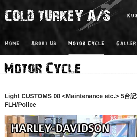
Light CUSTOMS 08 <Maintenance etc.> 5台
FLH/Police