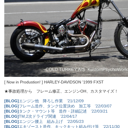
[ Now in Produstion! ] HARLEY-DAVIDSON '1999 FXST
★事故処理から フレーム修正、エンジンOH、カスタマイズ！
[BLOG]
エンジン他 降ろし作業 ’21/12/09
[BLOG]
フレーム造作、タンク位置決め 加工等 ’22/03/07
[BLOG]
タンク・マウント等 造作・詳細記述 ’22/03/21
[BLOG]
TM,2次ドライブ関連 ’22/04/17
[BLOG]
エンジン腰上 組み上げ ’22/05/23
[BLOG]
エキゾースト造作、キックキット組み付け等 ’22/11/30