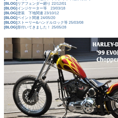
[BLOG]
リアフェンダー廻り 22/12/01
[BLOG]
インジケーター等 23/03/18
[BLOG]
塗装 下地関連 23/10/12
[BLOG]
ペイント関連 24/05/20
[BLOG]
ストーリー&ハンドルロック等 25/03/08
[BLOG]
形付いてきました！ 25/05/28