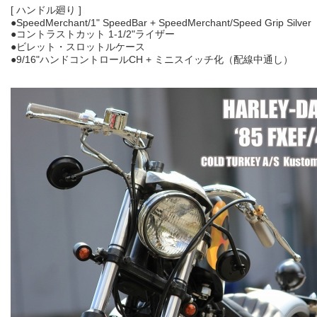
[ ハンドル廻り ]
●SpeedMerchant/1" SpeedBar + SpeedMerchant/Speed Grip Silver
●コントラストカット 1-1/2"ライザー
●ビレット・スロットルケース
●9/16"ハンドコントロールCH + ミニスイッチ化（配線中通し）