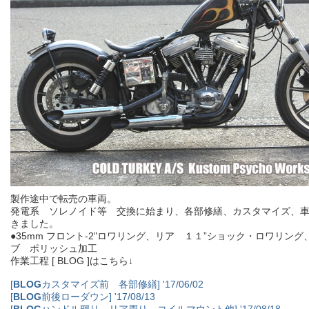
製作途中で転売の車両。
発電系 ソレノイド等 交換に始まり、各部修繕、カスタマイズ、
きました。
●35mm フロント-2"ロワリング、リア １１”ショック・ロワリン
ブ ポリッシュ加工
作業工程 [ BLOG ]はこちら↓
[
BLOG
カスタマイズ前 各部修繕] '17/06/02
[
BLOG
前後ローダウン] '17/08/13