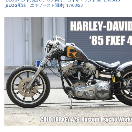
[
BLOG
ハンドル廻り、リア周り、コイルマウント他] '17/08/18
[
BLOG
配線 エキゾースト関連] '17/08/23