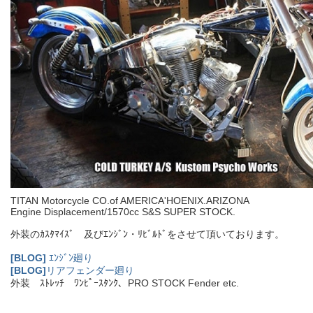
TITAN Motorcycle CO.of AMERICA'HOENIX.ARIZONA
Engine Displacement/1570cc S&S SUPER STOCK.
外装のｶｽﾀﾏｲｽﾞ 及びｴﾝｼﾞﾝ・ﾘﾋﾞﾙﾄﾞをさせて頂いております。
[BLOG]
ｴﾝｼﾞﾝ廻り
[BLOG]
リアフェンダー廻り
外装 ｽﾄﾚｯﾁ ﾜﾝﾋﾟｰｽﾀﾝｸ、PRO STOCK Fender etc.