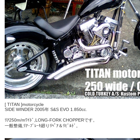
[ TITAN ]motorcycle
SIDE WINDER 2005年 S&S EVO 1.850cc.
ﾘｱ250m/mﾜｲﾄﾞ,LONG-FORK CHOPPERです。
一般整備,ﾘｱ･ﾌﾞﾚｰｷ廻りﾘﾍﾟｱ＆ﾘﾋﾞﾙﾄﾞ。