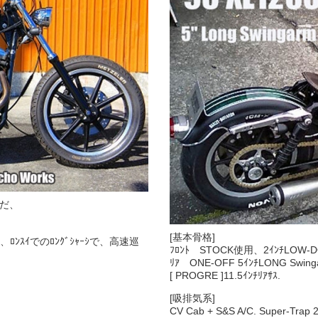
込んだ、
[基本骨格]
の、ﾛﾝｽｲでのﾛﾝｸﾞｼｬｰｼで、高速巡
ﾌﾛﾝﾄ STOCK使用、2ｲﾝﾁLOW-D
ﾘｱ ONE-OFF 5ｲﾝﾁLONG Swing
[ PROGRE ]11.5ｲﾝﾁﾘｱｻｽ.
[吸排気系]
CV Cab + S&S A/C. Super-Trap 2i