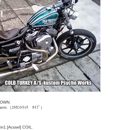
OWN.
arm.（ｴｷｾﾝﾄﾘｯｸ ﾀｲﾌﾟ）
n1.[Acssel] COIL.