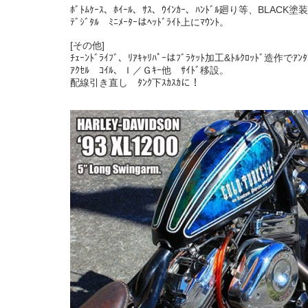
ﾎﾞﾄﾑｹｰｽ、ﾎｲｰﾙ、ｻｽ、ｳｲﾝｶｰ、ﾊﾝﾄﾞﾙ廻り等、BLACK塗
ﾃﾞｼﾞﾀﾙ ﾐﾆﾒｰﾀｰはﾍｯﾄﾞﾗｲﾄ上にﾏｳﾝﾄ。
[その他]
ﾁｪｰﾝﾄﾞﾗｲﾌﾞ、ﾘｱｷｬﾘﾊﾟｰはﾌﾞﾗｹｯﾄ加工&ﾄﾙｸﾛｯﾄﾞ造作でｱﾝﾀ
ｱｸｾﾙ ｺｲﾙ、Ｉ／Ｇｷｰ他 ｻｲﾄﾞ移設。
配線引き直し ﾀﾝｸ下ｽｶｽｶに！