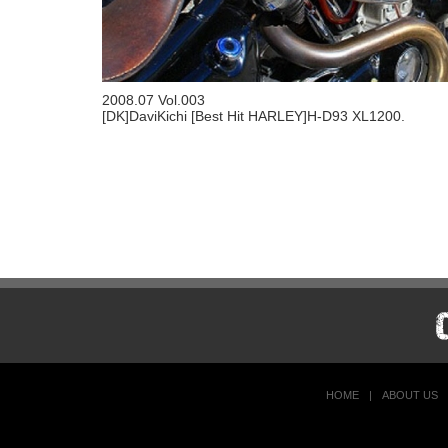
2008.07 Vol.003
[DK]DaviKichi [Best Hit HARLEY]H-D93 XL1200.
HOME
|
ABOUT US