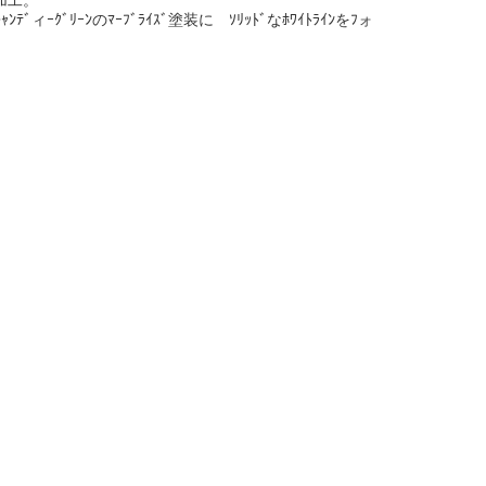
、加工。
ﾝﾃﾞィｰｸﾞﾘｰﾝのﾏｰﾌﾞﾗｲｽﾞ塗装に ｿﾘｯﾄﾞなﾎﾜｲﾄﾗｲﾝをﾌォ