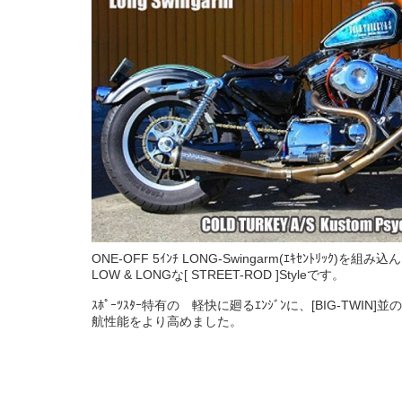
ONE-OFF 5ｲﾝﾁ LONG-Swingarm(ｴｷｾﾝﾄﾘｯｸ)を組み
LOW & LONGな[ STREET-ROD ]Styleです。
ｽﾎﾟｰﾂｽﾀｰ特有の 軽快に廻るｴﾝｼﾞﾝに、[BIG-TWIN]並
航性能をより高めました。