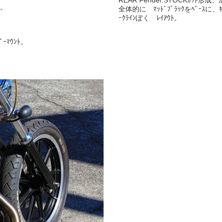
REAR Fender.STOCKｶｯﾄ形成
装。
全体的に ﾏｯﾄﾞﾌﾞﾗｯｸをﾍﾞｰｽに、ｷｬ
ｰｸﾗｲﾝぽく ﾚｲｱｳﾄ。
ﾞｰﾏｳﾝﾄ。