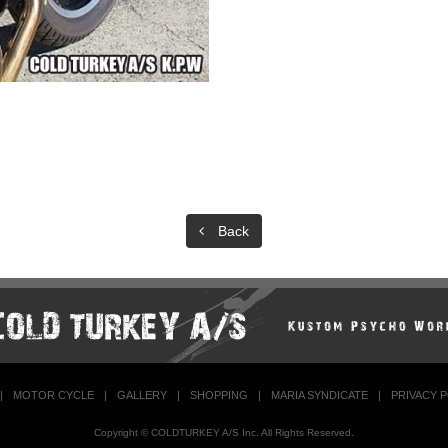
Back
|
MOTOR CYCLE
|
GALLERY
|
SHOPPING
|
MARIA SYNDICATE
|
PRIVACY 
Copyright © COLDTURKEY A/S Inc. All Rights Reserved.