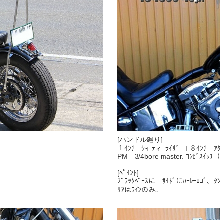
[ハンドル廻り]
１ｲﾝﾁ ｼｮｰﾃィｰﾗｲｻﾞｰ＋８ｲﾝﾁ ｱﾀ
PM 3/4bore master. ｺﾝﾋﾞｽ
[ﾍﾟｲﾝﾄ]
ﾌﾞﾗｯｸﾍﾞｰｽに ｻｲﾄﾞにﾊｰﾚｰﾛｺﾞ、
ﾘｱはﾗｲﾝのみ。