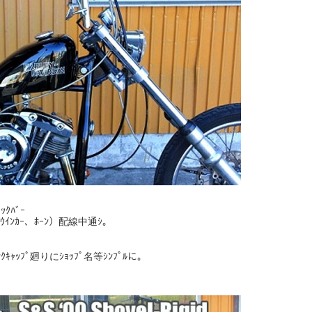
ｯｸﾊﾞｰ
ｲｯﾁ（ｳｲﾝｶｰ、ﾎｰﾝ）配線中通ｼ。
ﾀﾝｸｷｬｯﾌﾟ廻りにｼｮｯﾌﾟ名等ｼﾝﾌﾟﾙに。