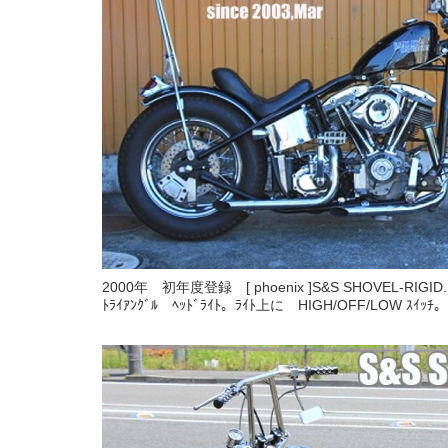
2000年 初年度登録 [ phoenix ]S&S SHOVEL-RIGID.1
ﾄﾗｲｱﾝｸﾞﾙ ﾍｯﾄﾞﾗｲﾄ。ﾗｲﾄ上に HIGH/OFF/LOW ｽｲｯﾁ。