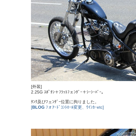
[外装]
2.25G ｽﾎﾟﾀﾝ＋ﾌﾗｯﾄﾌェﾝﾀﾞｰ＋ｼｰｼｰﾊﾞｰ。
ﾀﾝｸ及びﾌェﾝﾀﾞｰ位置に拘りました。
[
BLOG
ﾌォｱｰﾄﾞｺﾝﾄﾛｰﾙ変更、ｳｲﾝｶｰetc]