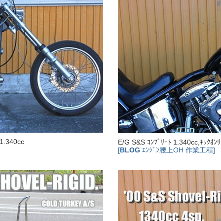
.340cc
E/G S&S ｺﾝﾌﾟﾘｰﾄ 1.340cc,ｷｯｸｵﾝ
[
BLOG
ｴﾝｼﾞﾝ腰上OH 作業工程]