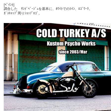
[ﾍﾟｲﾝﾄ]
調合した ｻﾝﾄﾞﾍﾞｰｼﾞｭを基本に、ﾎﾜｲﾄでのﾗｲﾝ、ﾛｺﾞﾜｰｸ。
ｶﾞｽｷｬｯﾌﾟ周りｼｮｯﾌﾟﾛｺﾞ。