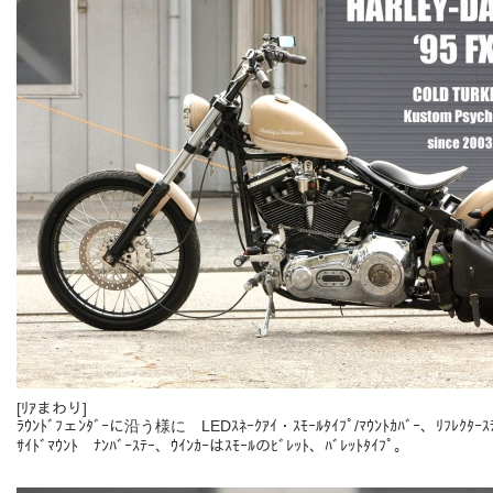
[ﾘｱまわり]
ﾗｳﾝﾄﾞﾌェﾝﾀﾞｰに沿う様に LEDｽﾈｰｸｱｲ・ｽﾓｰﾙﾀｲﾌﾟ/ﾏｳﾝﾄｶﾊﾞｰ、ﾘﾌﾚｸﾀ
ｻｲﾄﾞﾏｳﾝﾄ ﾅﾝﾊﾞｰｽﾃｰ、ｳｲﾝｶｰはｽﾓｰﾙのﾋﾞﾚｯﾄ、ﾊﾞﾚｯﾄﾀｲﾌﾟ。