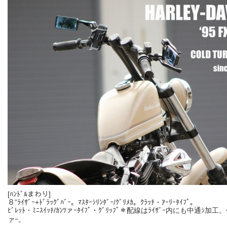
[ﾊﾝﾄﾞﾙまわり]
８”ﾗｲｻﾞｰ+ﾄﾞﾗｯｸﾞﾊﾞｰ。ﾏｽﾀｰｼﾘﾝﾀﾞｰ/ｸﾞﾘﾒｶ。ｸﾗｯﾁ・ｱｰﾘｰﾀｲﾌﾟ。
ﾋﾞﾚｯﾄ・ﾐﾆｽｲｯﾁ/ｶﾝﾂァｰﾀｲﾌﾟ・ｸﾞﾘｯﾌﾟ＊配線はﾗｲｻﾞｰ内にも中通ｼ加工。ﾍ
ァｰ。