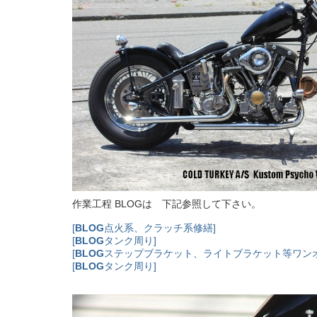
作業工程 BLOGは 下記参照して下さい。
[
BLOG
点火系、クラッチ系修繕]
[
BLOG
タンク周り]
[
BLOG
ステップブラケット、ライトブラケット等ワンオ
[
BLOG
タンク周り]