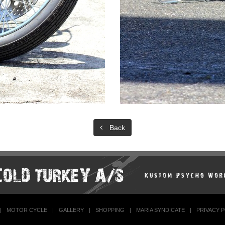
Back
|
MOTOR CYCLE
|
GALLERY
|
SHOPPING
|
MARIA SYNDICATE
|
PRIVACY 